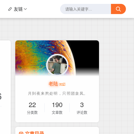
友链
老陆
6
22
190
3
分类数
文章数
评论数
文章目录