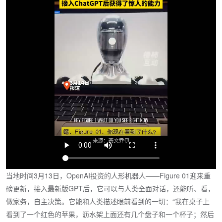
当地时间3月13日，OpenAI投资的人形机器人——Figure 01迎来重
磅更新，接入最新版GPT后，它可以与人类全面对话，还能听、看，
做家务，自主决策。它能和人类描述眼前看到的一切：“我在桌子上
看到了一个红色的苹果，沥水架上面还有几个盘子和一个杯子；然后