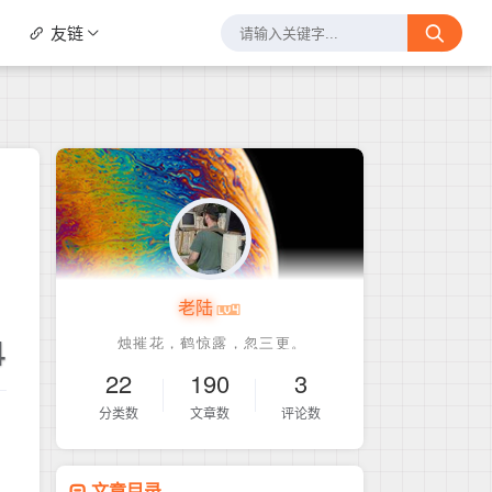
友链
老陆
4
22
190
3
分类数
文章数
评论数
文章目录