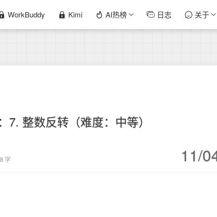
WorkBuddy
Kimi
AI热榜
日志
关于
库：7. 整数反转（难度：中等）
11/0
58 字