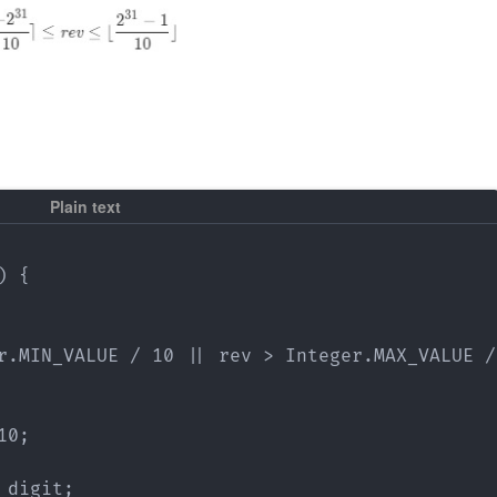
 {

r.MIN_VALUE / 10 || rev > Integer.MAX_VALUE / 
0;

digit;
