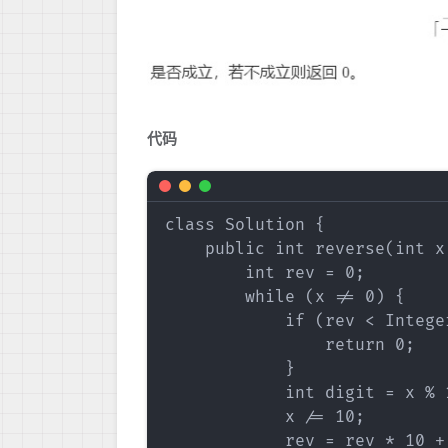
代码
class Solution {

    public int reverse(int x)
        int rev = 0;

        while (x != 0) {

            if (rev < Intege
                return 0;

            }

            int digit = x % 1
            x /= 10;

            rev = rev * 10 + 