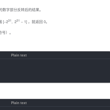
 中的数字部分反转后的结果。
31
31
[−2
, 2
− 1] ，就返回 0。
符号）。