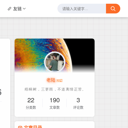
友链
老陆
6
22
190
3
分类数
文章数
评论数
文章目录