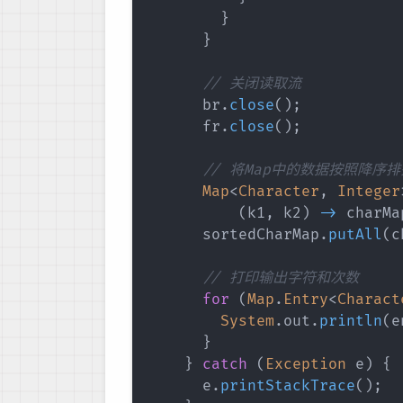
}
}
// 关闭读取流
      br
.
close
(
)
;
      fr
.
close
(
)
;
// 将Map中的数据按照降序排
Map
<
Character
,
Integer
(
k1
,
 k2
)
->
 charMa
      sortedCharMap
.
putAll
(
c
// 打印输出字符和次数
for
(
Map
.
Entry
<
Charact
System
.
out
.
println
(
e
}
}
catch
(
Exception
 e
)
{
      e
.
printStackTrace
(
)
;