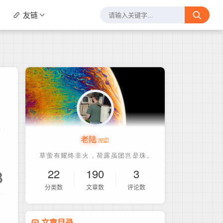
友链
现
老陆
8
22
190
3
分类数
文章数
评论数
文章目录