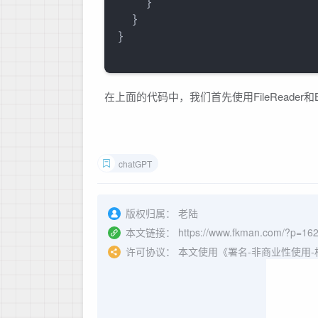
}
}
}
在上面的代码中，我们首先使用FileReader和
chatGPT
版权归属：
老陆
本文链接：
https://www.fkman.com/?p=16
许可协议：
本文使用《署名-非商业性使用-相同方式