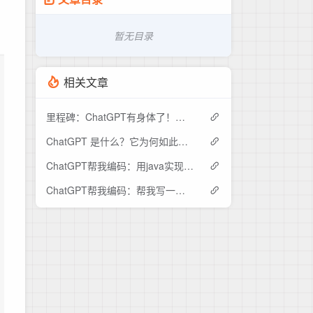
暂无目录
相关文章
里程碑：ChatGPT有身体了！与人类全面对话，还能干家务做决策，AI的智力会超越人类吗？
ChatGPT 是什么？它为何如此重要？这是你需要知道的
ChatGPT帮我编码：用java实现获取http json接口数据，并使用fastjson转换成对象
ChatGPT帮我编码：帮我写一段用java实现防止表单重复提交的代码