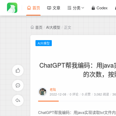
首页
文章
分类
Codex
首页
/
AI大模型
/
正文
AI大模型
ChatGPT帮我编码：用ja
的次数，按
老陆
2022-12-08
/
0 评论
/
0 点赞
/
3,082 阅读
/
3
ChatGPT帮我编码：用java实现读取t