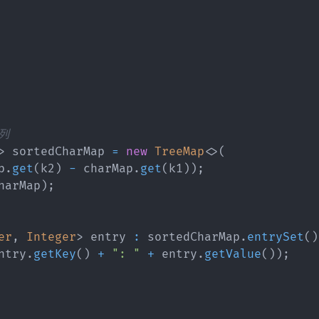
列
>
 sortedCharMap 
=
new
TreeMap
<
>
(
p
.
get
(
k2
)
-
 charMap
.
get
(
k1
)
)
;
harMap
)
;
er
,
Integer
>
 entry 
:
 sortedCharMap
.
entrySet
(
)
ntry
.
getKey
(
)
+
": "
+
 entry
.
getValue
(
)
)
;