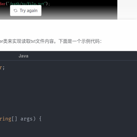
edReader类来实现读取txt文件内容。下面是一个示例代码：
r
;
ring
[
]
 args
)
{