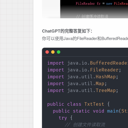
ChatGPT的完整答复如下：
你可以使用Java的FileReader和Buffer
import
java
.
io
.
BufferedReade
import
java
.
io
.
FileReader
;
import
java
.
util
.
HashMap
;
import
java
.
util
.
Map
;
import
java
.
util
.
TreeMap
;
public
class
TxtTest
{
public
static
void
main
(
St
try
{
// 创建文件读取流