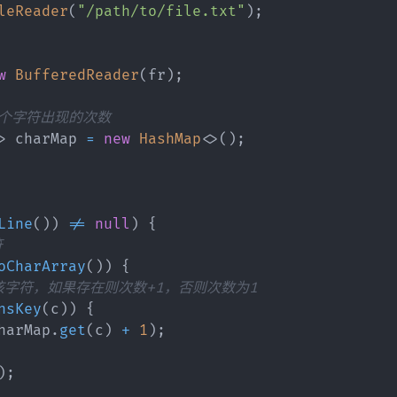
leReader
(
"/path/to/file.txt"
)
;
w
BufferedReader
(
fr
)
;
每个字符出现的次数
>
 charMap 
=
new
HashMap
<
>
(
)
;
Line
(
)
)
!=
null
)
{
符
oCharArray
(
)
)
{
在该字符，如果存在则次数+1，否则次数为1
nsKey
(
c
)
)
{
harMap
.
get
(
c
)
+
1
)
;
)
;