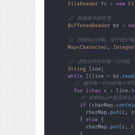
FileReader
 fr 
=
new
Fi
// 创建缓冲读取流
BufferedReader
 br 
=
ne
// 创建Map对象，用于统计
Map
<
Character
,
Integer
// 读取文件中的每一行内容
String
 line
;
while
(
(
line 
=
 br
.
read
// 遍历每一行中的每个字
for
(
char
 c 
:
 line
.
t
// 判断Map中是否存
if
(
charMap
.
contai
            charMap
.
put
(
c
,
 c
}
else
{
            charMap
.
put
(
c
,
1
}