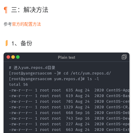
三：解决方法
参考
官方的配置方法
1、备份
# 进入yum.repos.d目录

[root@yangersaocom ~]# cd /etc/yum.repos.d/

[root@yangersaocom yum.repos.d]# ls -l

total 56

-rw-r--r-- 1 root root  635 Aug 24  2020 CentOS-AppSt
-rw-r--r-- 1 root root  619 Aug 24  2020 CentOS-Base.
-rw-r--r-- 1 root root  701 Aug 24  2020 CentOS-cento
-rw-r--r-- 1 root root 1329 Aug 24  2020 CentOS-CR.re
-rw-r--r-- 1 root root  668 Sep 16  2020 CentOS-Debug
-rw-r--r-- 1 root root  743 Sep 16  2020 CentOS-Devel
-rw-r--r-- 1 root root  227 Aug 24  2020 CentOS-epel.
-rw-r--r-- 1 root root  663 Aug 24  2020 CentOS-Extra