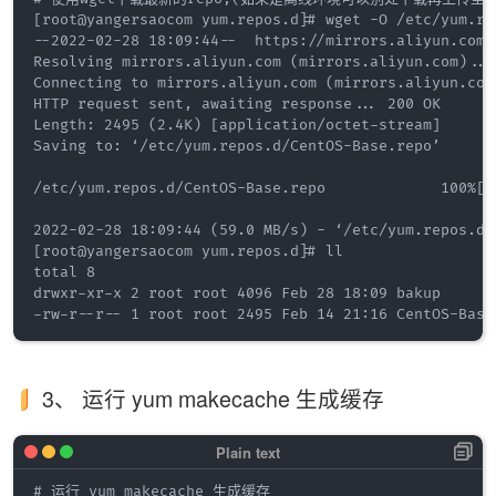
[root@yangersaocom yum.repos.d]# wget -O /etc/yum.re
--2022-02-28 18:09:44--  https://mirrors.aliyun.com/
Resolving mirrors.aliyun.com (mirrors.aliyun.com)...
Connecting to mirrors.aliyun.com (mirrors.aliyun.com
HTTP request sent, awaiting response... 200 OK

Length: 2495 (2.4K) [application/octet-stream]

Saving to: ‘/etc/yum.repos.d/CentOS-Base.repo’

/etc/yum.repos.d/CentOS-Base.repo             100%[=
2022-02-28 18:09:44 (59.0 MB/s) - ‘/etc/yum.repos.d/
[root@yangersaocom yum.repos.d]# ll

total 8

drwxr-xr-x 2 root root 4096 Feb 28 18:09 bakup

3、 运行 yum makecache 生成缓存
# 运行 yum makecache 生成缓存
