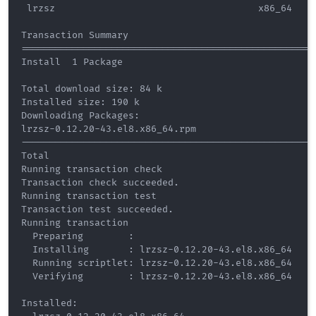
 lrzsz                                    x86_64    
Transaction Summary

====================================================
Install  1 Package

Total download size: 84 k

Installed size: 190 k

Downloading Packages:

lrzsz-0.12.20-43.el8.x86_64.rpm                     
----------------------------------------------------
Total                                               
Running transaction check

Transaction check succeeded.

Running transaction test

Transaction test succeeded.

Running transaction

  Preparing        :                                
  Installing       : lrzsz-0.12.20-43.el8.x86_64    
  Running scriptlet: lrzsz-0.12.20-43.el8.x86_64    
  Verifying        : lrzsz-0.12.20-43.el8.x86_64    
Installed:
