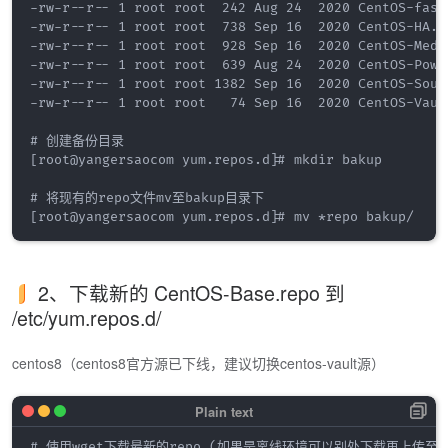
-rw-r--r-- 1 root root  242 Aug 24  2020 CentOS-fastt
-rw-r--r-- 1 root root  738 Sep 16  2020 CentOS-HA.re
-rw-r--r-- 1 root root  928 Sep 16  2020 CentOS-Media
-rw-r--r-- 1 root root  639 Aug 24  2020 CentOS-Power
-rw-r--r-- 1 root root 1382 Sep 16  2020 CentOS-Sourc
-rw-r--r-- 1 root root   74 Sep 16  2020 CentOS-Vault
# 创建备份目录

[root@yangersaocom yum.repos.d]# mkdir bakup

# 将现有的repo文件mv至bakup目录下

2、下载新的 CentOS-Base.repo 到
/etc/yum.repos.d/
centos8（centos8官方源已下线，建议切换centos-vault源）
# 使用wget下载最新的repo,(如果是离线环境可以别处下载再上传至服