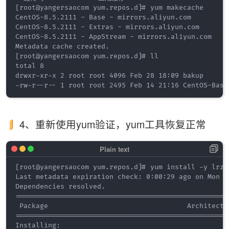
[root@yangersaocom yum.repos.d]# yum makecache

CentOS-8.5.2111 - Base - mirrors.aliyun.com         
CentOS-8.5.2111 - Extras - mirrors.aliyun.com       
CentOS-8.5.2111 - AppStream - mirrors.aliyun.com    
Metadata cache created.

[root@yangersaocom yum.repos.d]# ll

total 8

drwxr-xr-x 2 root root 4096 Feb 28 18:09 bakup

4、重新使用yum验证，yum工具恢复正常
[root@yangersaocom yum.repos.d]# yum install -y lrzsz
Last metadata expiration check: 0:00:29 ago on Mon 2
Dependencies resolved.

====================================================
 Package                                  Architectu
====================================================
Installing:
