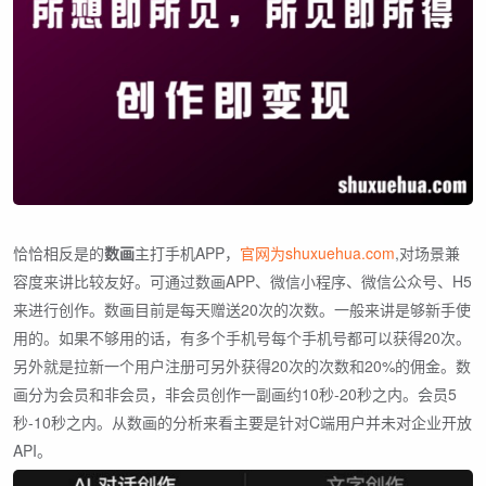
恰恰相反是的
数画
主打手机APP，
官网为shuxuehua.com
,对场景兼
容度来讲比较友好。可通过数画APP、微信小程序、微信公众号、H5
来进行创作。数画目前是每天赠送20次的次数。一般来讲是够新手使
用的。如果不够用的话，有多个手机号每个手机号都可以获得20次。
另外就是拉新一个用户注册可另外获得20次的次数和20%的佣金。数
画分为会员和非会员，非会员创作一副画约10秒-20秒之内。会员5
秒-10秒之内。从数画的分析来看主要是针对C端用户并未对企业开放
API。